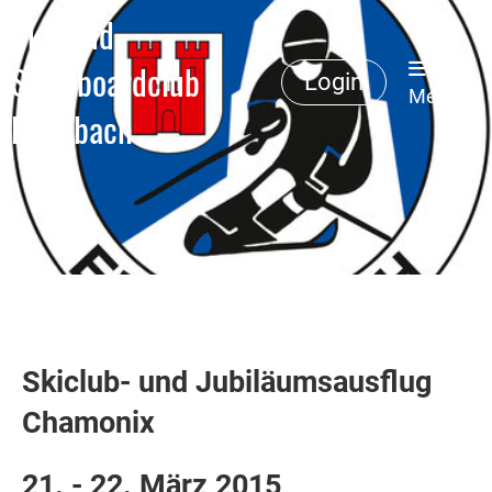
Ski- und
Snowboardclub
Login
Menü
Erlenbach
Skiclub- und Jubiläumsausflug
Chamonix
21. - 22. März 2015