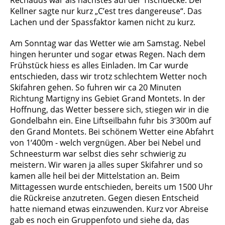
Rechauds war als nächstes auf der Tischdecke. Der
Kellner sagte nur kurz „C’est tres dangereuse“. Das
Lachen und der Spassfaktor kamen nicht zu kurz.
Am Sonntag war das Wetter wie am Samstag. Nebel
hingen herunter und sogar etwas Regen. Nach dem
Frühstück hiess es alles Einladen. Im Car wurde
entschieden, dass wir trotz schlechtem Wetter noch
Skifahren gehen. So fuhren wir ca 20 Minuten
Richtung Martigny ins Gebiet Grand Montets. In der
Hoffnung, das Wetter bessere sich, stiegen wir in die
Gondelbahn ein. Eine Liftseilbahn fuhr bis 3‘300m auf
den Grand Montets. Bei schönem Wetter eine Abfahrt
von 1‘400m - welch vergnügen. Aber bei Nebel und
Schneesturm war selbst dies sehr schwierig zu
meistern. Wir waren ja alles super Skifahrer und so
kamen alle heil bei der Mittelstation an. Beim
Mittagessen wurde entschieden, bereits um 1500 Uhr
die Rückreise anzutreten. Gegen diesen Entscheid
hatte niemand etwas einzuwenden. Kurz vor Abreise
gab es noch ein Gruppenfoto und siehe da, das